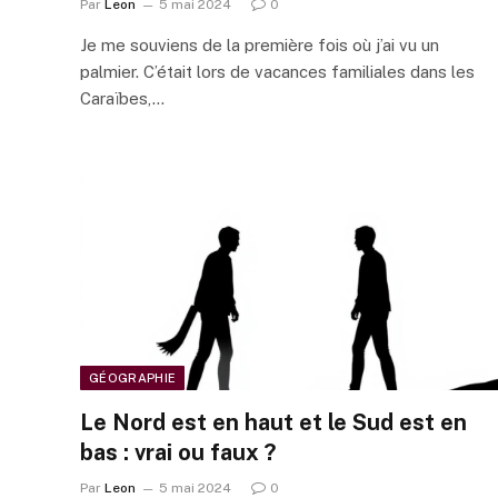
Par
Leon
5 mai 2024
0
Je me souviens de la première fois où j’ai vu un
palmier. C’était lors de vacances familiales dans les
Caraïbes,…
GÉOGRAPHIE
Le Nord est en haut et le Sud est en
bas : vrai ou faux ?
Par
Leon
5 mai 2024
0