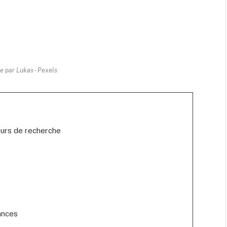
e par Lukas - Pexels
urs de recherche
ances