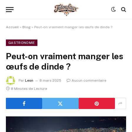
Accueil
»
Blog
»
Peut-on vraiment manger les œufs de dinde ?
GASTRONOMIE
Peut-on vraiment manger les
œufs de dinde ?
Par
Leon
8 mars 2025
Aucun commentaire
8 Minutes de Lecture