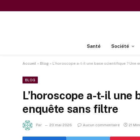
Santé
Société
Accueil
»
Blog
»
L’horoscope a-t-il une base scientifique ? Une e
BLOG
L’horoscope a-t-il une 
enquête sans filtre
Par
20 mai 2026
Aucun commentaire
21 Min