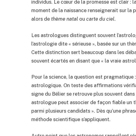
individus. Le cœur de la promesse est clair : l
moment de la naissance renseignerait sur la p
alors de
thème natal
ou
carte du ciel
.
Les astrologues distinguent souvent l’astrolog
l’astrologie dite « sérieuse », basée sur un th
Cette distinction sert beaucoup dans les déb
souvent écartés en disant que « la vraie astro
Pour la science, la question est pragmatique :
astrologique. On teste des affirmations vérif
signe du Bélier se retrouve plus souvent dans 
astrologue peut associer de façon fiable un t
parmi plusieurs candidats ». Dès qu’une phrase 
méthode scientifique s’appliquent.
Autre point que les astronomes rappellent ré