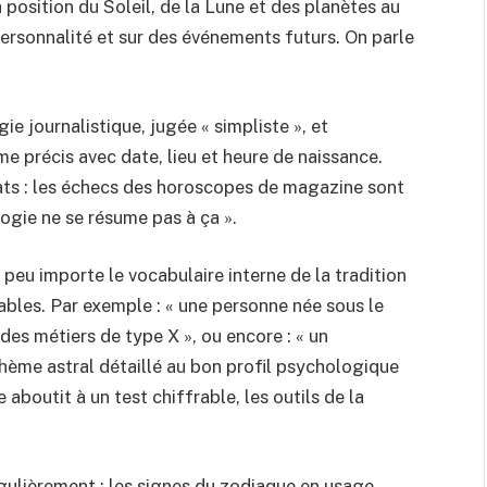
a position du Soleil, de la Lune et des planètes au
ersonnalité et sur des événements futurs. On parle
ie journalistique, jugée « simpliste », et
ème précis avec date, lieu et heure de naissance.
ats : les échecs des horoscopes de magazine sont
logie ne se résume pas à ça ».
 peu importe le vocabulaire interne de la tradition
iables. Par exemple : « une personne née sous le
des métiers de type X », ou encore : « un
hème astral détaillé au bon profil psychologique
aboutit à un test chiffrable, les outils de la
gulièrement : les signes du zodiaque en usage