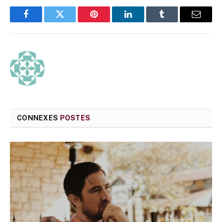
Facebook
Twitter
Pinterest
LinkedIn
Tumblr
E-
mail
CONNEXES
POSTES