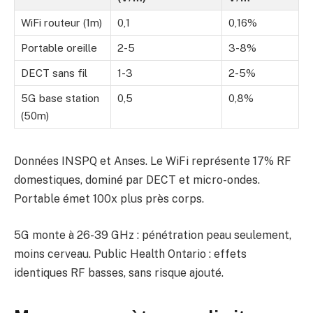
WiFi routeur (1m)
0,1
0,16%
Portable oreille
2-5
3-8%
DECT sans fil
1-3
2-5%
5G base station
0,5
0,8%
(50m)
Données INSPQ et Anses. Le WiFi représente 17% RF
domestiques, dominé par DECT et micro-ondes.
Portable émet 100x plus près corps.
5G monte à 26-39 GHz : pénétration peau seulement,
moins cerveau. Public Health Ontario : effets
identiques RF basses, sans risque ajouté.