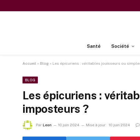
Santé
Société
Accueil
»
Blog
»
Les épicuriens : véritables jouisseurs ou simpl
BLOG
Les épicuriens : vérita
imposteurs ?
Par
Leon
10 juin 2024
Mise à jour:
10 juin 2024