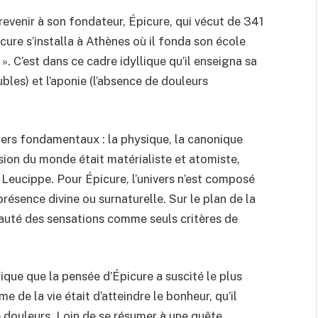
revenir à son fondateur, Épicure, qui vécut de 341
picure s’installa à Athènes où il fonda son école
. C’est dans ce cadre idyllique qu’il enseigna sa
ubles) et l’aponie (l’absence de douleurs
liers fondamentaux : la physique, la canonique
vision du monde était matérialiste et atomiste,
 Leucippe. Pour Épicure, l’univers n’est composé
présence divine ou surnaturelle. Sur le plan de la
imauté des sensations comme seuls critères de
ique que la pensée d’Épicure a suscité le plus
me de la vie était d’atteindre le bonheur, qu’il
 douleurs. Loin de se résumer à une quête