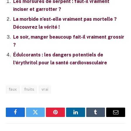
Les morsures de serpent : faut-il vraiment
inciser et garrotter ?
La morbide n’est-elle vraiment pas mortelle ?
Découvrez la vérité !
Le soir, manger beaucoup fait-il vraiment grossir
?
Édulcorants : les dangers potentiels de
l’érythritol pour la santé cardiovasculaire
faux
fruits
vrai
Facebook
Twitter
Pinterest
LinkedIn
Tumblr
E-
mail