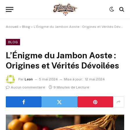
Accueil
»
Blog
»
L’Énigme du Jambon Aoste : Origines et Vérités Dévoilées
BLOG
L’Énigme du Jambon Aoste :
Origines et Vérités Dévoilées
Par
Leon
5 mai 2024
Mise à jour:
12 mai 2024
Aucun commentaire
9 Minutes de Lecture