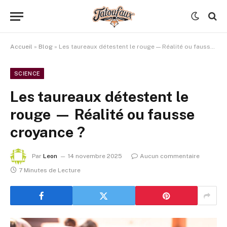
Accueil
»
Blog
»
Les taureaux détestent le rouge — Réalité ou fausse croyance ?
SCIENCE
Les taureaux détestent le
rouge — Réalité ou fausse
croyance ?
Par
Leon
14 novembre 2025
Aucun commentaire
7 Minutes de Lecture