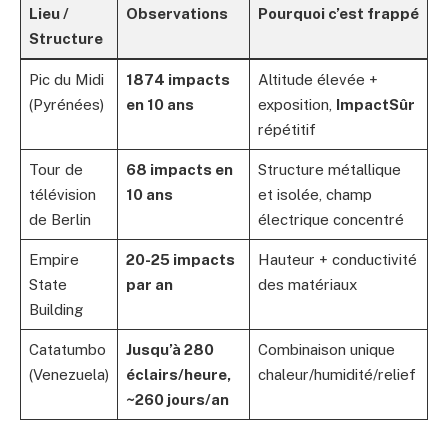
Lieu /
Observations
Pourquoi c’est frappé
Structure
Pic du Midi
1874 impacts
Altitude élevée +
(Pyrénées)
en 10 ans
exposition,
ImpactSûr
répétitif
Tour de
68 impacts en
Structure métallique
télévision
10 ans
et isolée, champ
de Berlin
électrique concentré
Empire
20-25 impacts
Hauteur + conductivité
State
par an
des matériaux
Building
Catatumbo
Jusqu’à 280
Combinaison unique
(Venezuela)
éclairs/heure,
chaleur/humidité/relief
~260 jours/an