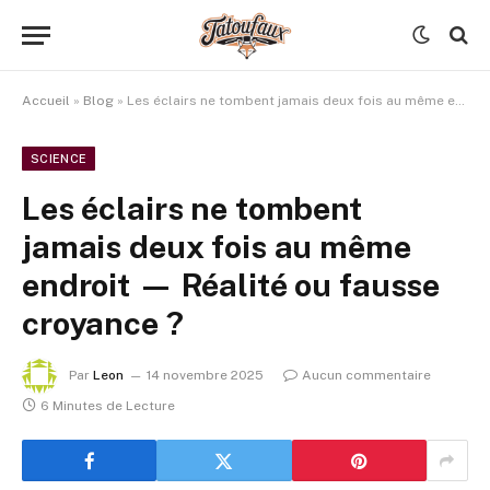
Accueil
»
Blog
»
Les éclairs ne tombent jamais deux fois au même endroit — Réalité ou fausse croyance ?
SCIENCE
Les éclairs ne tombent
jamais deux fois au même
endroit — Réalité ou fausse
croyance ?
Par
Leon
14 novembre 2025
Aucun commentaire
6 Minutes de Lecture