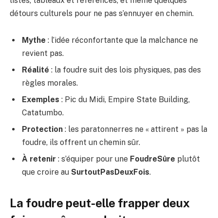
listes, tableaux et références, et même quelques
détours culturels pour ne pas s’ennuyer en chemin.
Mythe
: l’idée réconfortante que la malchance ne
revient pas.
Réalité
: la foudre suit des lois physiques, pas des
règles morales.
Exemples
: Pic du Midi, Empire State Building,
Catatumbo.
Protection
: les paratonnerres ne « attirent » pas la
foudre, ils offrent un chemin sûr.
À retenir
: s’équiper pour une
FoudreSûre
plutôt
que croire au
SurtoutPasDeuxFois
.
La foudre peut-elle frapper deux