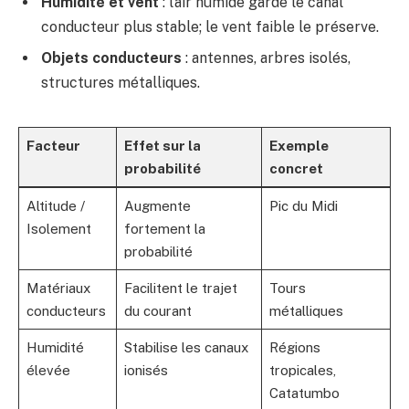
Humidité et vent
: l’air humide garde le canal
conducteur plus stable; le vent faible le préserve.
Objets conducteurs
: antennes, arbres isolés,
structures métalliques.
Facteur
Effet sur la
Exemple
probabilité
concret
Altitude /
Augmente
Pic du Midi
Isolement
fortement la
probabilité
Matériaux
Facilitent le trajet
Tours
conducteurs
du courant
métalliques
Humidité
Stabilise les canaux
Régions
élevée
ionisés
tropicales,
Catatumbo