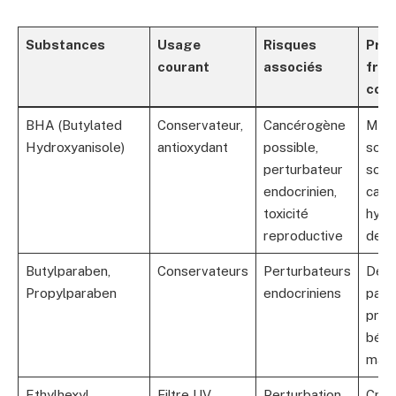
Substances
Usage
Risques
Prod
courant
associés
fré
con
BHA (Butylated
Conservateur,
Cancérogène
Maqu
Hydroxyanisole)
antioxydant
possible,
soin
perturbateur
soin
endocrinien,
capil
toxicité
hygi
reproductive
dent
Butylparaben,
Conservateurs
Perturbateurs
Déod
Propylparaben
endocriniens
parf
prod
bébé
maqu
Ethylhexyl
Filtre UV
Perturbation
Crè