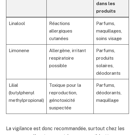
dans les
produits
Linalool
Réactions
Parfums,
allergiques
maquillages,
cutanées
soins visage
Limonene
Allergène, irritant
Parfums,
respiratoire
produits
possible
solaires,
déodorants
Lilial
Toxique pour la
Parfums,
(butylphenyl
reproduction,
déodorants,
methylpropional)
génotoxicité
maquillage
suspectée
La vigilance est donc recommandée, surtout chez les