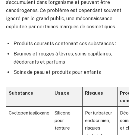
s’accumulent dans l’organisme et peuvent être
cancérogènes. Ce problème est cependant souvent
ignoré par le grand public, une méconnaissance
exploitée par certaines marques de cosmétiques.
Produits courants contenant ces substances :
Baumes et rouges à lèvres, soins capillaires,
déodorants et parfums
Soins de peau et produits pour enfants
Substance
Usage
Risques
Produi
conce
Cyclopentasiloxane
Silicone
Perturbateur
Déodor
pour
endocrinien,
soins v
texture
risques
et che