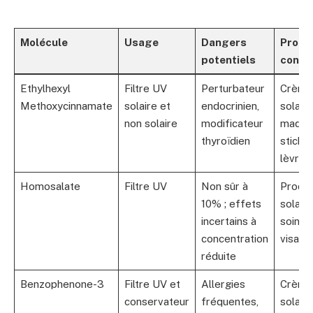
Molécule
Usage
Dangers
Produ
potentiels
conce
Ethylhexyl
Filtre UV
Perturbateur
Crème
Methoxycinnamate
solaire et
endocrinien,
solaire
non solaire
modificateur
maquil
thyroïdien
sticks 
lèvres
Homosalate
Filtre UV
Non sûr à
Produi
10% ; effets
solaire
incertains à
soins 
concentration
visage
réduite
Benzophenone-3
Filtre UV et
Allergies
Crème
conservateur
fréquentes,
solaire