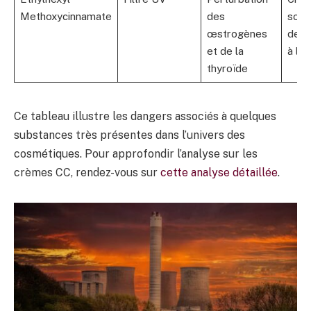
Methoxycinnamate
des
solai
œstrogènes
de te
et de la
à lè
thyroïde
Ce tableau illustre les dangers associés à quelques
substances très présentes dans l’univers des
cosmétiques. Pour approfondir l’analyse sur les
crèmes CC, rendez-vous sur
cette analyse détaillée
.