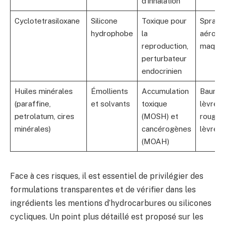
d’inhalation
Cyclotetrasiloxane
Silicone
Toxique pour
Sprays
hydrophobe
la
aérosol
reproduction,
maquil
perturbateur
endocrinien
Huiles minérales
Émollients
Accumulation
Baume
(paraffine,
et solvants
toxique
lèvres,
petrolatum, cires
(MOSH) et
rouges
minérales)
cancérogènes
lèvres
(MOAH)
Face à ces risques, il est essentiel de privilégier des
formulations transparentes et de vérifier dans les
ingrédients les mentions d’hydrocarbures ou silicones
cycliques. Un point plus détaillé est proposé sur les