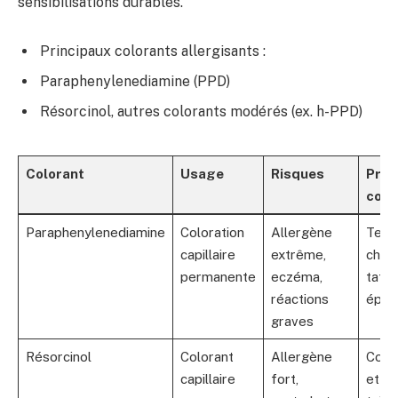
sensibilisations durables.
Principaux colorants allergisants :
Paraphenylenediamine (PPD)
Résorcinol, autres colorants modérés (ex. h-PPD)
Colorant
Usage
Risques
Prod
conc
Paraphenylenediamine
Coloration
Allergène
Tein
capillaire
extrême,
chev
permanente
eczéma,
tato
réactions
éphé
graves
Résorcinol
Colorant
Allergène
Color
capillaire
fort,
et