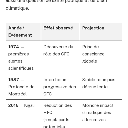
aussi une question de santé publique et de bilan
climatique.
Année /
Effet observé
Projection
Événement
1974
—
Découverte du
Prise de
premières
rôle des CFC
conscience
alertes
globale
scientifiques
1987
—
Interdiction
Stabilisation puis
Protocole de
progressive des
décrue lente
Montréal
CFC
2016
— Kigali
Réduction des
Moindre impact
HFC
climatique des
(remplaçants
alternatives
potentiels)