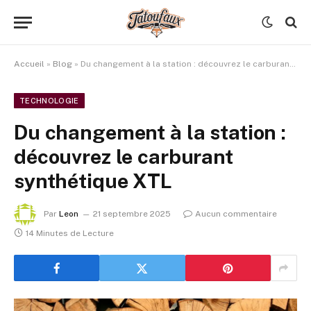
Accueil
»
Blog
»
Du changement à la station : découvrez le carburant synthétique XTL
TECHNOLOGIE
Du changement à la station :
découvrez le carburant
synthétique XTL
Par
Leon
21 septembre 2025
Aucun commentaire
14 Minutes de Lecture