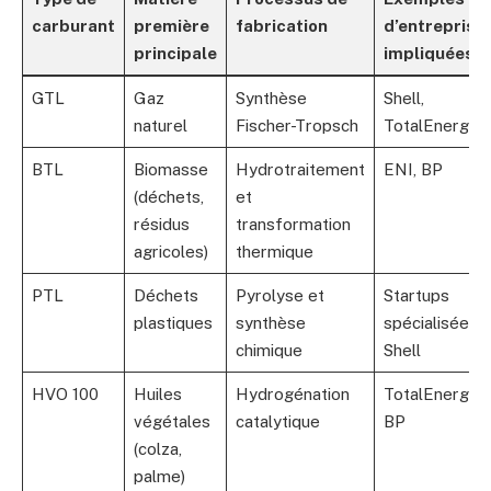
carburant
première
fabrication
d’entreprise
principale
impliquées
GTL
Gaz
Synthèse
Shell,
naturel
Fischer-Tropsch
TotalEnergies
BTL
Biomasse
Hydrotraitement
ENI, BP
(déchets,
et
résidus
transformation
agricoles)
thermique
PTL
Déchets
Pyrolyse et
Startups
plastiques
synthèse
spécialisées,
chimique
Shell
HVO 100
Huiles
Hydrogénation
TotalEnergies
végétales
catalytique
BP
(colza,
palme)