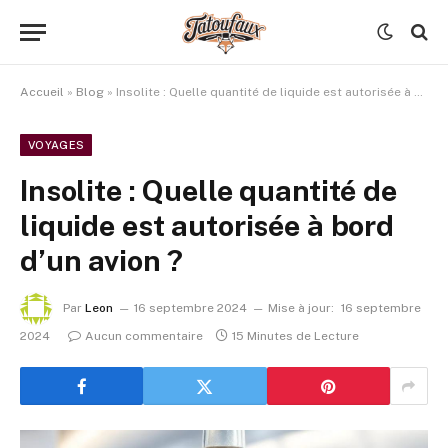
Accueil
»
Blog
»
Insolite : Quelle quantité de liquide est autorisée à bord d’un avion ?
VOYAGES
Insolite : Quelle quantité de
liquide est autorisée à bord
d’un avion ?
Par
Leon
16 septembre 2024
Mise à jour:
16 septembre
2024
Aucun commentaire
15 Minutes de Lecture