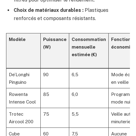
Choix de matériaux durables :
Plastiques
renforcés et composants résistants.
Modèle
Puissance
Consommation
Fonctionna
(W)
mensuelle
économiqu
estimée (€)
De’Longhi
90
6,5
Mode éco, 
Pinguino
en veille
Rowenta
85
6,0
Programmat
Intense Cool
mode nuit
Trotec
75
5,5
Veille auto,
Aircool 200
minuterie
Cube
60
7,5
Aucune