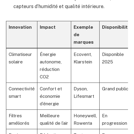
capteurs d’humidité et qualité intérieure.
Innovation
Impact
Exemple
Disponibilité
de
marques
Climatiseur
Énergie
Ecovent,
Disponible
solaire
autonome,
Klarstein
2025
réduction
CO2
Connectivité
Confort et
Dyson,
Grand public
smart
économie
Lifesmart
d’énergie
Filtres
Meilleure
Honeywell,
En
améliorés
qualité de l’air
Rowenta
progression