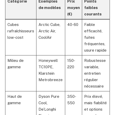
Catégorie
Exemples
Prix
Points
de modèles
moyen
faibles
(€)
courants
Cubes
Arctic Cube,
40-60
Faible
rafraîchisseurs
Arctic Air,
efficacité,
low-cost
CoolAir
fuites
fréquentes,
usure rapide
Milieu de
Honeywell
150-
Robustesse
gamme
TC10PE,
220
variable,
Klarstein
entretien
Metrobreeze
régulier
nécessaire
Haut de
Dyson Pure
350-
Prix élevé,
gamme
Cool,
550
mais fiabilité
De’Longhi
et options