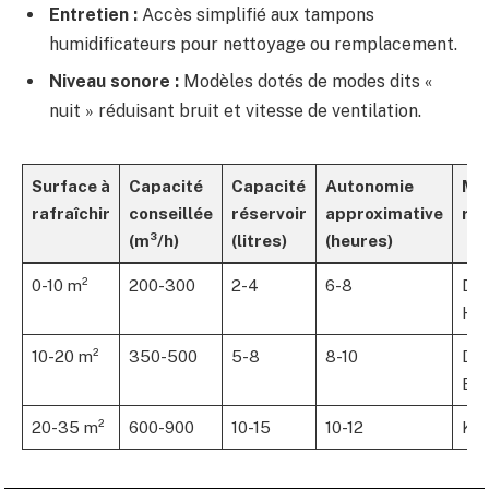
Entretien :
Accès simplifié aux tampons
humidificateurs pour nettoyage ou remplacement.
Niveau sonore :
Modèles dotés de modes dits «
nuit » réduisant bruit et vitesse de ventilation.
Surface à
Capacité
Capacité
Autonomie
Ma
rafraîchir
conseillée
réservoir
approximative
re
(m³/h)
(litres)
(heures)
0-10 m²
200-300
2-4
6-8
Dys
Hon
10-20 m²
350-500
5-8
8-10
De’
Eco
20-35 m²
600-900
10-15
10-12
Kla