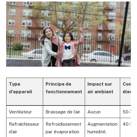
Type
Principe de
Impact sur
Conso
d’appareil
fonctionnement
air ambiant
électr
Ventilateur
Brassage de l’air
Aucun
50-70
Rafraîchisseur
Refroidissement
Augmentation
40-10
d’air
par évaporation
humidité,