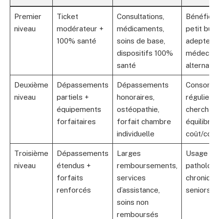
Premier
Ticket
Consultations,
Bénéficia
niveau
modérateur +
médicaments,
petit bud
100% santé
soins de base,
adeptes
dispositifs 100%
médecine
santé
alternativ
Deuxième
Dépassements
Dépassements
Consomm
niveau
partiels +
honoraires,
réguliers
équipements
ostéopathie,
cherchant
forfaitaires
forfait chambre
équilibre
individuelle
coût/couv
Troisième
Dépassements
Larges
Usage int
niveau
étendus +
remboursements,
pathologi
forfaits
services
chronique
renforcés
d’assistance,
seniors
soins non
remboursés