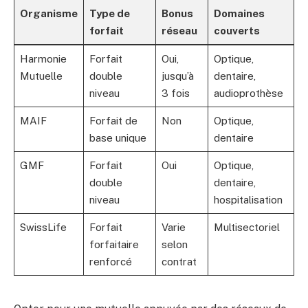
Organisme
Type de
Bonus
Domaines
forfait
réseau
couverts
Harmonie
Forfait
Oui,
Optique,
Mutuelle
double
jusqu’à
dentaire,
niveau
3 fois
audioprothèse
MAIF
Forfait de
Non
Optique,
base unique
dentaire
GMF
Forfait
Oui
Optique,
double
dentaire,
niveau
hospitalisation
SwissLife
Forfait
Varie
Multisectoriel
forfaitaire
selon
renforcé
contrat