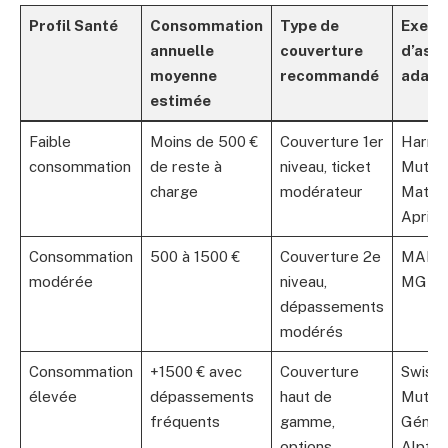
Profil Santé
Consommation
Type de
Exemp
annuelle
couverture
d’ass
moyenne
recommandé
adapt
estimée
Faible
Moins de 500 €
Couverture 1er
Harmo
consommation
de reste à
niveau, ticket
Mutuel
charge
modérateur
Matmu
April
Consommation
500 à 1500 €
Couverture 2e
MAIF,
modérée
niveau,
MGE
dépassements
modérés
Consommation
+1500 € avec
Couverture
SwissL
élevée
dépassements
haut de
Mutuel
fréquents
gamme,
Généra
options
Alptis