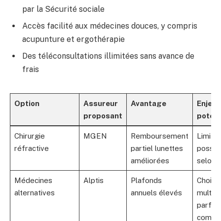
par la Sécurité sociale
Accès facilité aux médecines douces, y compris
acupunture et ergothérapie
Des téléconsultations illimitées sans avance de
frais
Option
Assureur
Avantage
Enjeu
proposant
potent
Chirurgie
MGEN
Remboursement
Limitat
réfractive
partiel lunettes
possib
améliorées
selon 
Médecines
Alptis
Plafonds
Choix
alternatives
annuels élevés
multipl
parfoi
compl