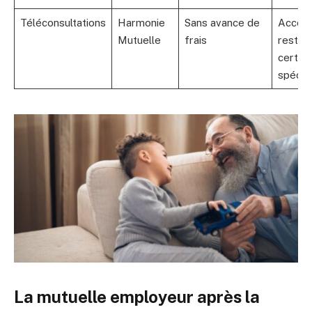
Téléconsultations
Harmonie
Sans avance de
Accès
Mutuelle
frais
restrei
certai
spécial
La mutuelle employeur après la