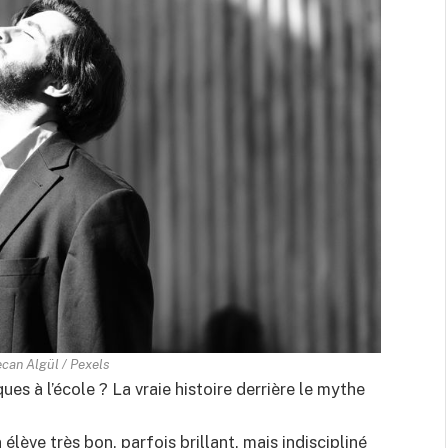
can Algül / Pexels
es à l’école ? La vraie histoire derrière le mythe
n élève très bon, parfois brillant, mais indiscipliné