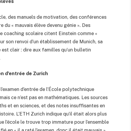
élèves
ècle, des manuels de motivation, des conférences
ire du « mauvais élève devenu génie ». Des
de coaching scolaire citent Einstein comme «
sur son renvoi d’un établissement de Munich, sa
est clair : dire aux familles qu’un bulletin
.
n d’entrée de Zurich
à l’examen d’entrée de l’École polytechnique
, mais ce n’est pas en mathématiques. Les sources
ths et en sciences, et des notes insuffisantes en
istoire. L’ETH Zurich indique qu’il était alors plus
ue l’école le trouve trop immature pour l’ensemble
fié en « il a raté l’examen, donc il était mauvais ».