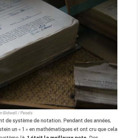
in Bidwell / Pexels
nt de système de notation. Pendant des années,
nstein un « 1 » en mathématiques et ont cru que cela
e système-là,
1 était la meilleure note
. Des