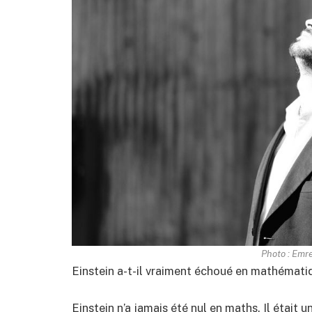
Photo : Emre
Einstein a-t-il vraiment échoué en mathématiqu
Einstein n’a jamais été nul en maths. Il était u