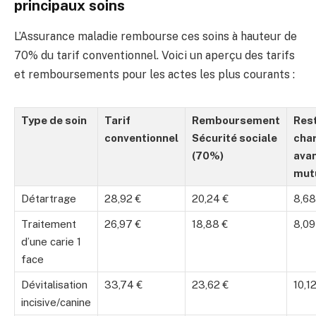
principaux soins
L’Assurance maladie rembourse ces soins à hauteur de
70% du tarif conventionnel. Voici un aperçu des tarifs
et remboursements pour les actes les plus courants :
Type de soin
Tarif
Remboursement
Rest
conventionnel
Sécurité sociale
cha
(70%)
ava
mut
Détartrage
28,92 €
20,24 €
8,68
Traitement
26,97 €
18,88 €
8,09
d’une carie 1
face
Dévitalisation
33,74 €
23,62 €
10,1
incisive/canine