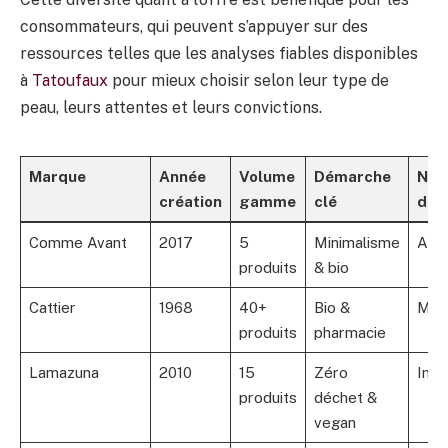
consommateurs, qui peuvent s’appuyer sur des
ressources telles que les analyses fiables disponibles
à
Tatoufaux
pour mieux choisir selon leur type de
peau, leurs attentes et leurs convictions.
Marque
Année
Volume
Démarche
Niv
création
gamme
clé
d’in
Comme Avant
2017
5
Minimalisme
Arti
produits
& bio
Cattier
1968
40+
Bio &
Moy
produits
pharmacie
Lamazuna
2010
15
Zéro
Inno
produits
déchet &
vegan