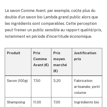
Le savon Comme Avant, par exemple, coûte plus du
double d’un savon bio Lambda grand public alors que
les ingrédients sont comparables. Cette perception
peut freiner un public sensible au rapport qualité/prix,
notamment en période d’incertitude économique.
Produit
Prix
Prix
Justification
Comme
moyen
prix
Avant (€)
marché
(€)
Savon (100g)
7,50
3,20
Fabrication
artisanale, petit
volume
Shampoing
11,00
7,00
Ingrédients bio