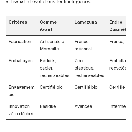
artisanat et évolutions technologiques.
Critères
Comme
Lamazuna
Endro
Avant
Cosmétiq
Fabrication
Artisanale à
France,
France, bio
Marseille
artisanal
Emballages
Réduits,
Zéro
Emballage
papier,
plastique,
recyclés
rechargeables
rechargeables
Engagement
Certifié bio
Certifié bio
Certifié bi
bio
Innovation
Basique
Avancée
Intermédia
zéro déchet