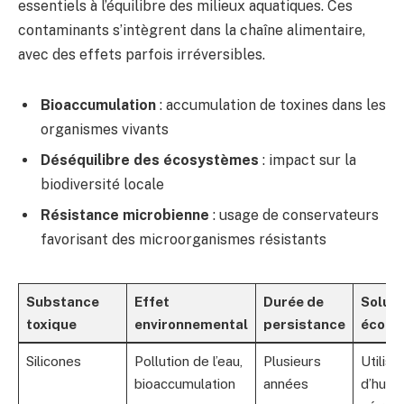
essentiels à l’équilibre des milieux aquatiques. Ces
contaminants s’intègrent dans la chaîne alimentaire,
avec des effets parfois irréversibles.
Bioaccumulation
: accumulation de toxines dans les
organismes vivants
Déséquilibre des écosystèmes
: impact sur la
biodiversité locale
Résistance microbienne
: usage de conservateurs
favorisant des microorganismes résistants
Substance
Effet
Durée de
Soluti
toxique
environnemental
persistance
écolo
Silicones
Pollution de l’eau,
Plusieurs
Utilisa
bioaccumulation
années
d’huile