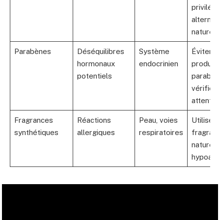
privilégi
alternat
naturell
Parabènes
Déséquilibres
Système
Éviter l
hormonaux
endocrinien
produits
potentiels
parabèn
vérifier
attenti
Fragrances
Réactions
Peau, voies
Utiliser
synthétiques
allergiques
respiratoires
fragran
naturell
hypoall