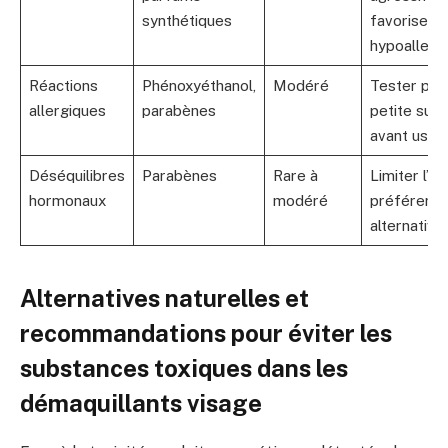
synthétiques
favoriser
hypoallerg
Réactions
Phénoxyéthanol,
Modéré
Tester prod
allergiques
parabènes
petite sur
avant usag
Déséquilibres
Parabènes
Rare à
Limiter l’us
hormonaux
modéré
préférer
alternative
Alternatives naturelles et
recommandations pour éviter les
substances toxiques dans les
démaquillants visage