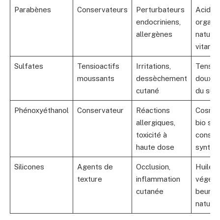
Parabènes
Conservateurs
Perturbateurs
Acides
endocriniens,
organi
allergènes
naturel
vitamin
Sulfates
Tensioactifs
Irritations,
Tensioa
moussants
dessèchement
doux, d
cutané
du suc
Phénoxyéthanol
Conservateur
Réactions
Cosmét
allergiques,
bio san
toxicité à
conser
haute dose
synthé
Silicones
Agents de
Occlusion,
Huiles
texture
inflammation
végéta
cutanée
beurre
naturel