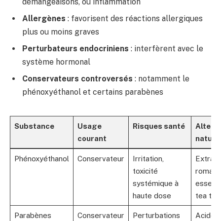
démangeaisons, ou inflammation
Allergènes
: favorisent des réactions allergiques
plus ou moins graves
Perturbateurs endocriniens
: interfèrent avec le
système hormonal
Conservateurs controversés
: notamment le
phénoxyéthanol et certains parabènes
Substance
Usage
Risques santé
Altern
courant
nature
Phénoxyéthanol
Conservateur
Irritation,
Extrait
toxicité
romarin
systémique à
essenti
haute dose
tea tre
Parabènes
Conservateur
Perturbations
Acide l