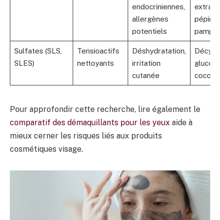
endocriniennes,
extrait
allergènes
pépins
potentiels
pampl
Sulfates (SLS,
Tensioactifs
Déshydratation,
Décyl
SLES)
nettoyants
irritation
glucosi
cutanée
coco-g
Pour approfondir cette recherche, lire également le
comparatif des démaquillants pour les yeux
aide à
mieux cerner les risques liés aux produits
cosmétiques visage.