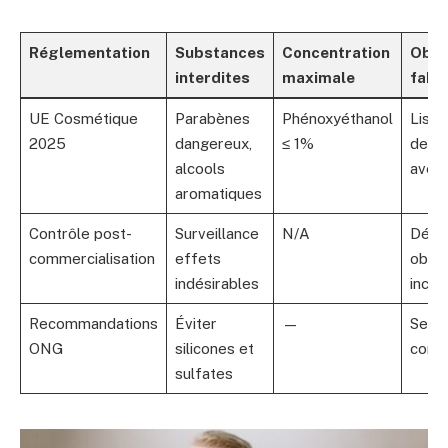
Réglementation
Substances
Concentration
Obli
interdites
maximale
fabr
UE Cosmétique
Parabènes
Phénoxyéthanol
Liste
2025
dangereux,
≤ 1%
des i
alcools
avec
aromatiques
Contrôle post-
Surveillance
N/A
Décla
commercialisation
effets
oblig
indésirables
incid
Recommandations
Éviter
—
Sensi
ONG
silicones et
cons
sulfates