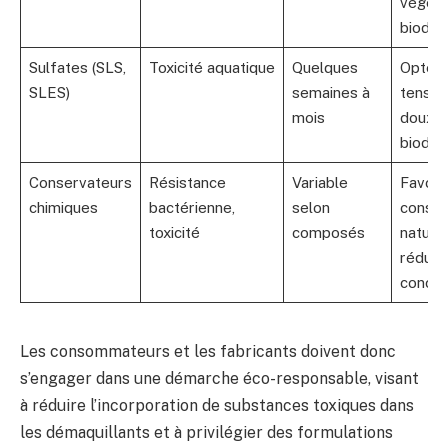
végéta
biodég
Sulfates (SLS,
Toxicité aquatique
Quelques
Opter 
SLES)
semaines à
tensioa
mois
doux
biodég
Conservateurs
Résistance
Variable
Favori
chimiques
bactérienne,
selon
conser
toxicité
composés
naturel
réduir
concen
Les consommateurs et les fabricants doivent donc
s’engager dans une démarche éco-responsable, visant
à réduire l’incorporation de substances toxiques dans
les démaquillants et à privilégier des formulations