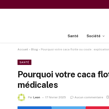
Santé
Société
Accueil
»
Blog
»
Pourquoi votre caca flotte ou coule : explicati
SANTÉ
Pourquoi votre caca flo
médicales
Par
Leon
17 février 2025
Aucun commentaire