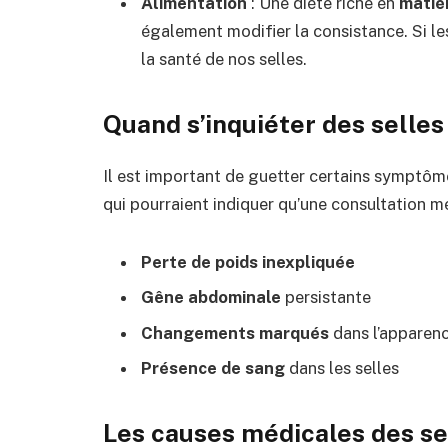
Alimentation
: Une diète riche en
matiè
également modifier la consistance. Si les
la santé de nos selles.
Quand s’inquiéter des selles 
Il est important de guetter certains symptôme
qui pourraient indiquer qu’une consultation mé
Perte de poids inexpliquée
Gêne abdominale
persistante
Changements marqués
dans l’apparenc
Présence de sang
dans les selles
Les causes médicales des sel