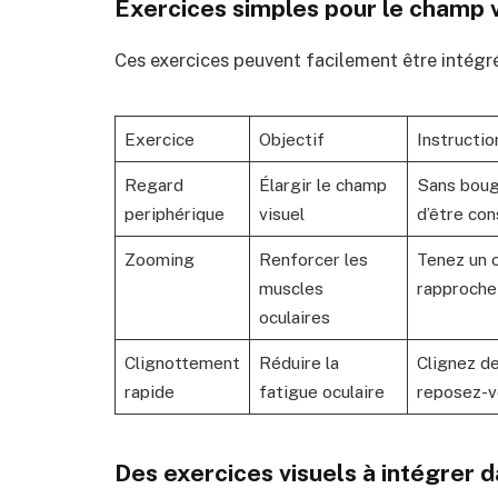
Exercices simples pour le champ v
Ces exercices peuvent facilement être intégré
Exercice
Objectif
Instructio
Regard
Élargir le champ
Sans boug
periphérique
visuel
d’être con
Zooming
Renforcer les
Tenez un o
muscles
rapproche
oculaires
Clignottement
Réduire la
Clignez d
rapide
fatigue oculaire
reposez-v
Des exercices visuels à intégrer d