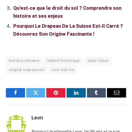
Qu’est-ce que le droit du sol ? Comprendre son
histoire et ses enjeux
Pourquoi Le Drapeau De La Suisse Est-Il Carré ?
Découvrez Son Origine Fascinante !
histoire romaine
impact historique
Jules César
origine expression
veni vidi vici
Facebook
Twitter
Pinterest
LinkedIn
Tumblr
E-
mail
Leon
Bonjour ! Je m'appelle Leon, j'ai 36 ans et je suis