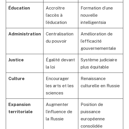
Éducation
Accroître
Formation d’une
l’accès à
nouvelle
l’éducation
intelligentsia
Administration
Centralisation
Amélioration de
du pouvoir
l’efficacité
gouvernementale
Justice
Égalité devant
Système judiciaire
la loi
plus équitable
Culture
Encourager
Renaissance
les arts et les
culturelle en Russie
sciences
Expansion
Augmenter
Position de
territoriale
l’influence de
puissance
la Russie
européenne
consolidée