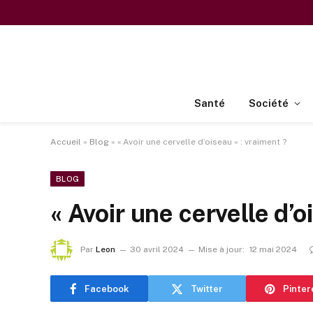
Santé
Société
Accueil
»
Blog
»
« Avoir une cervelle d’oiseau » : vraiment ?
BLOG
« Avoir une cervelle d’o
Par
Leon
30 avril 2024
Mise à jour:
12 mai 2024
Facebook
Twitter
Pinter