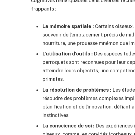
cognitives remarquables dans diverses tâche
frappants :
La mémoire spatiale :
Certains oiseaux,
souvenir de l’emplacement précis de mill
nourriture, une prouesse mnémonique im
L’utilisation d’outils :
Des espèces telle
perroquets sont reconnues pour leur capac
atteindre leurs objectifs, une compéten
primates.
La résolution de problèmes :
Les étude
résoudre des problèmes complexes impli
planification et de l’innovation, défiant a
instinctives.
La conscience de soi :
Des expériences i
oiseaux, comme les corvidés (corbeaux, p