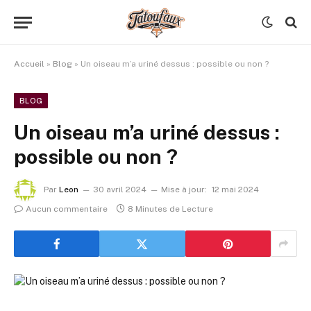
Accueil
»
Blog
»
Un oiseau m’a uriné dessus : possible ou non ?
BLOG
Un oiseau m’a uriné dessus :
possible ou non ?
Par
Leon
30 avril 2024
Mise à jour:
12 mai 2024
Aucun commentaire
8 Minutes de Lecture