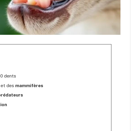
00 dents
et des
mammifères
prédateurs
tion