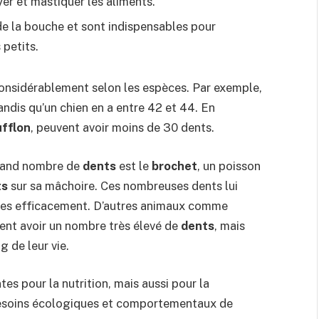
er et mastiquer les aliments.
e de la bouche et sont indispensables pour
 petits.
onsidérablement selon les espèces. Par exemple,
dis qu’un chien en a entre 42 et 44. En
ufflon
, peuvent avoir moins de 30 dents.
 grand nombre de
dents
est le
brochet
, un poisson
ts
sur sa mâchoire. Ces nombreuses dents lui
oies efficacement. D’autres animaux comme
ent avoir un nombre très élevé de
dents
, mais
 de leur vie.
s pour la nutrition, mais aussi pour la
besoins écologiques et comportementaux de