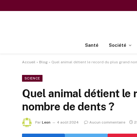
Santé
Société
Accueil
»
Blog
»
Quel animal détient le record du plus grand no
SCIENCE
Quel animal détient le
nombre de dents ?
Par
Leon
4 août 2024
Aucun commentaire
2