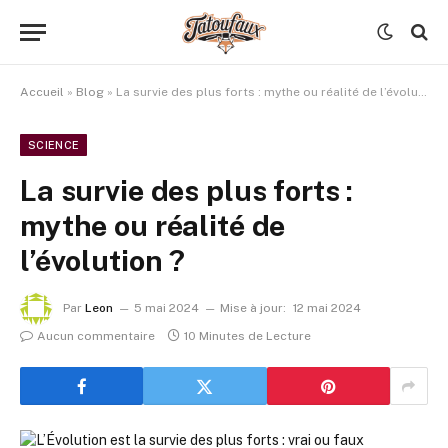
Accueil
»
Blog
»
La survie des plus forts : mythe ou réalité de l’évolution ?
SCIENCE
La survie des plus forts :
mythe ou réalité de
l’évolution ?
Par
Leon
5 mai 2024
Mise à jour:
12 mai 2024
Aucun commentaire
10 Minutes de Lecture