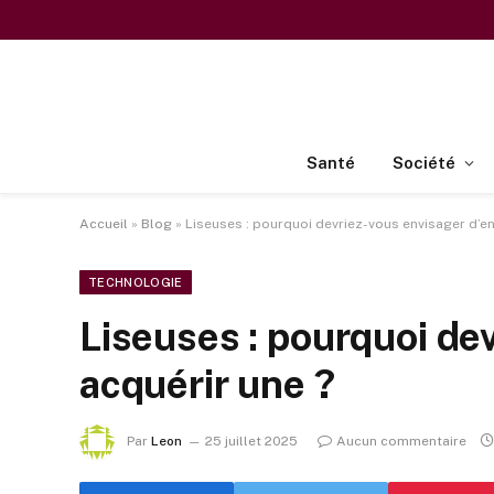
Santé
Société
Accueil
»
Blog
»
Liseuses : pourquoi devriez-vous envisager d’en
TECHNOLOGIE
Liseuses : pourquoi de
acquérir une ?
Par
Leon
25 juillet 2025
Aucun commentaire