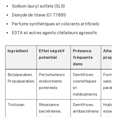
Sodium lauryl sulfate (SLS)
Dioxyde de titane (CI 77891)
Parfums synthétiques et colorants artificiels
EDTA et autres agents chélateurs agressifs
Ingrédient
Effet négatif
Présence
Altern
potentiel
fréquente
propo
dans
Butylparaben,
Perturbateurs
Dentifrices
Formule
Propylparaben
endocriniens
cosmétiques
sans
potentiels
et
parabe
médicaments
Triclosan
Résistance
Dentifrices
Huiles
bactérienne,
antibactériens
essenti