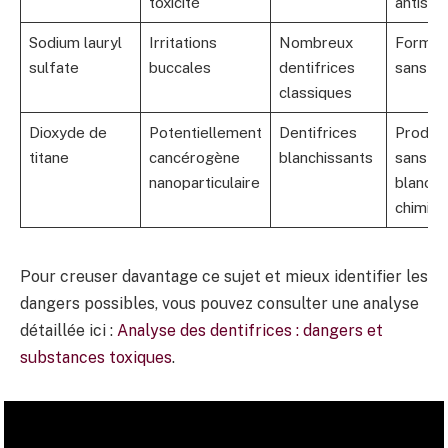
toxicité
antisep
Sodium lauryl
Irritations
Nombreux
Formul
sulfate
buccales
dentifrices
sans S
classiques
Dioxyde de
Potentiellement
Dentifrices
Produit
titane
cancérogène
blanchissants
sans ag
nanoparticulaire
blanchi
chimiqu
Pour creuser davantage ce sujet et mieux identifier les
dangers possibles, vous pouvez consulter une analyse
détaillée ici :
Analyse des dentifrices : dangers et
substances toxiques
.