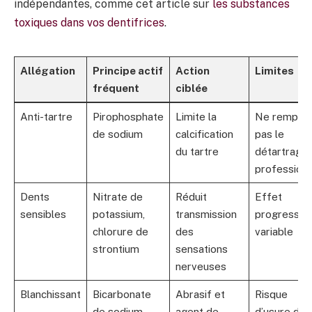
indépendantes, comme cet article sur
les substances
toxiques dans vos dentifrices
.
Allégation
Principe actif
Action
Limites
fréquent
ciblée
Anti-tartre
Pirophosphate
Limite la
Ne rempla
de sodium
calcification
pas le
du tartre
détartrage
professionn
Dents
Nitrate de
Réduit
Effet
sensibles
potassium,
transmission
progressif 
chlorure de
des
variable
strontium
sensations
nerveuses
Blanchissant
Bicarbonate
Abrasif et
Risque
de sodium,
agent de
d’usure de