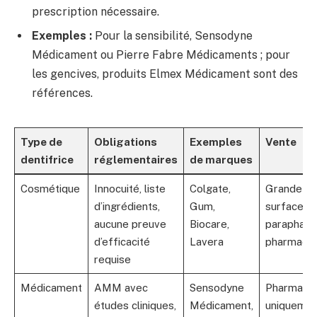
prescription nécessaire.
Exemples :
Pour la sensibilité, Sensodyne
Médicament ou Pierre Fabre Médicaments ; pour
les gencives, produits Elmex Médicament sont des
références.
Type de
Obligations
Exemples
Vente
dentifrice
réglementaires
de marques
Cosmétique
Innocuité, liste
Colgate,
Grande
d’ingrédients,
Gum,
surface,
aucune preuve
Biocare,
parapharm
d’efficacité
Lavera
pharmacie
requise
Médicament
AMM avec
Sensodyne
Pharmacie
études cliniques,
Médicament,
uniquemen