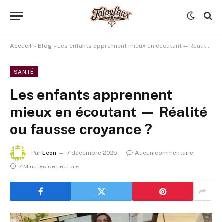
Accueil
»
Blog
»
Les enfants apprennent mieux en écoutant — Réalité ou fausse croyance ?
SANTÉ
Les enfants apprennent
mieux en écoutant — Réalité
ou fausse croyance ?
Par
Leon
7 décembre 2025
Aucun commentaire
7 Minutes de Lecture