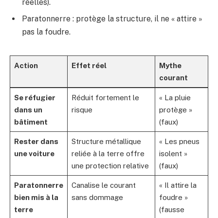
réelles).
Paratonnerre : protège la structure, il ne « attire »
pas la foudre.
Action
Effet réel
Mythe
courant
Se réfugier
Réduit fortement le
« La pluie
dans un
risque
protège »
bâtiment
(faux)
Rester dans
Structure métallique
« Les pneus
une voiture
reliée à la terre offre
isolent »
une protection relative
(faux)
Paratonnerre
Canalise le courant
« Il attire la
bien mis à la
sans dommage
foudre »
terre
(fausse