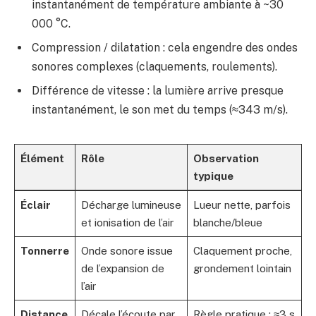
instantanément de température ambiante à ~30
000 °C.
Compression / dilatation : cela engendre des ondes
sonores complexes (claquements, roulements).
Différence de vitesse : la lumière arrive presque
instantanément, le son met du temps (≈343 m/s).
Élément
Rôle
Observation
typique
Éclair
Décharge lumineuse
Lueur nette, parfois
et ionisation de l’air
blanche/bleue
Tonnerre
Onde sonore issue
Claquement proche,
de l’expansion de
grondement lointain
l’air
Distance
Décale l’écoute par
Règle pratique : ≈3 s