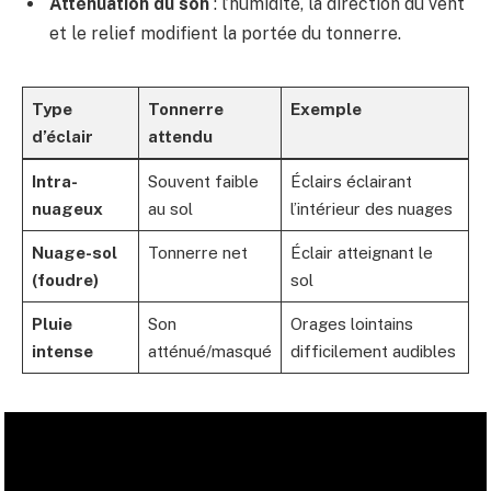
Atténuation du son
: l’humidité, la direction du vent
et le relief modifient la portée du tonnerre.
Type
Tonnerre
Exemple
d’éclair
attendu
Intra-
Souvent faible
Éclairs éclairant
nuageux
au sol
l’intérieur des nuages
Nuage-sol
Tonnerre net
Éclair atteignant le
(foudre)
sol
Pluie
Son
Orages lointains
intense
atténué/masqué
difficilement audibles