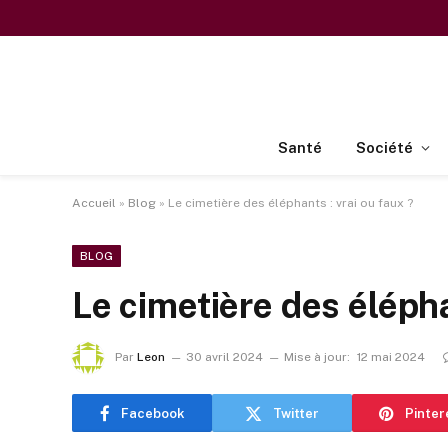
Santé
Société
Accueil
»
Blog
»
Le cimetière des éléphants : vrai ou faux ?
BLOG
Le cimetière des élépha
Par
Leon
30 avril 2024
Mise à jour:
12 mai 2024
Facebook
Twitter
Pinter