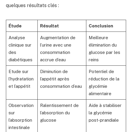
quelques résultats clés :
Étude
Résultat
Conclusion
Analyse
Augmentation de
Meilleure
clinique sur
l’urine avec une
élimination du
des
consommation
glucose par les
diabétiques
accrue d’eau
reins
Etude sur
Diminution de
Potentiel de
l’hydratation
l’appétit après
réduction de la
et l’appétit
consommation d’eau
glycémie
alimentaire
Observation
Ralentissement de
Aide à stabiliser
sur
l’absorption du
la glycémie
l’absorption
glucose
post-prandiale
intestinale