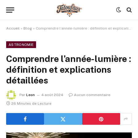
Accueil
»
Blog
»
Comprendre l’année-lumière : définition et explications détaillées
ASTRONOMIE
Comprendre l’année-lumière :
définition et explications
détaillées
Par
Leon
4 août 2024
Aucun commentaire
26 Minutes de Lecture