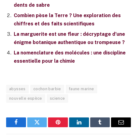
dents de sabre
Combien pèse la Terre ? Une exploration des
chiffres et des faits scientifiques
La marguerite est une fleur : décryptage d’une
énigme botanique authentique ou trompeuse ?
La nomenclature des molécules : une discipline
essentielle pour la chimie
abysses
cochon barbie
faune marine
nouvelle espèce
science
Facebook
Twitter
Pinterest
LinkedIn
Tumblr
E-
mail