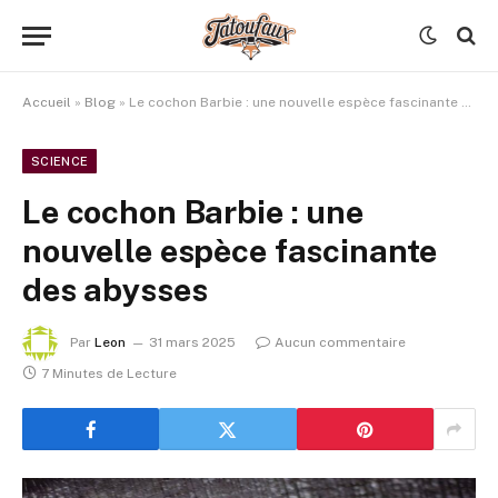
Accueil
»
Blog
»
Le cochon Barbie : une nouvelle espèce fascinante des abysses
SCIENCE
Le cochon Barbie : une
nouvelle espèce fascinante
des abysses
Par
Leon
31 mars 2025
Aucun commentaire
7 Minutes de Lecture