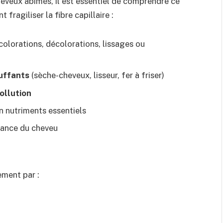
eveux abîmés, il est essentiel de comprendre ce
fragiliser la fibre capillaire :
olorations, décolorations, lissages ou
auffants
(sèche-cheveux, lisseur, fer à friser)
pollution
 nutriments essentiels
sance du cheveu
ement par :