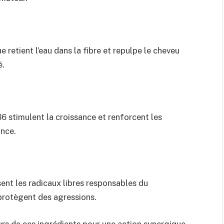
 retient l’eau dans la fibre et repulpe le cheveu
é.
 B6 stimulent la croissance et renforcent les
ance.
ent les radicaux libres responsables du
 protègent des agressions.
urs de ces ingrédients pour une action synergique