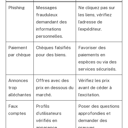
Phishing
Messages
Ne cliquez pas sur
frauduleux
les liens, vérifiez
demandant des
l’adresse de
informations
l’expéditeur.
personnelles.
Paiement
Chèques falsifiés
Favoriser des
par chèque
pour des biens.
paiements en
espèces ou via des
services sécurisés.
Annonces
Offres avec des
Vérifiez les prix
trop
prix en dessous du
avant de céder à
alléchantes
marché.
l’excitation.
Faux
Profils
Poser des questions
comptes
d’utilisateurs
approfondies et
vérifiés en
demander des
apparence.
preuves.