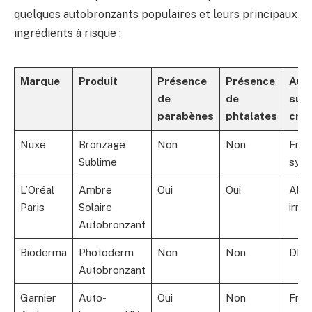
quelques autobronzants populaires et leurs principaux
ingrédients à risque :
Marque
Produit
Présence
Présence
Aut
de
de
sub
parabènes
phtalates
crit
Nuxe
Bronzage
Non
Non
Frag
Sublime
synt
L’Oréal
Ambre
Oui
Oui
Alco
Paris
Solaire
irrit
Autobronzant
Bioderma
Photoderm
Non
Non
DHA 
Autobronzant
Garnier
Auto-
Oui
Non
Frag