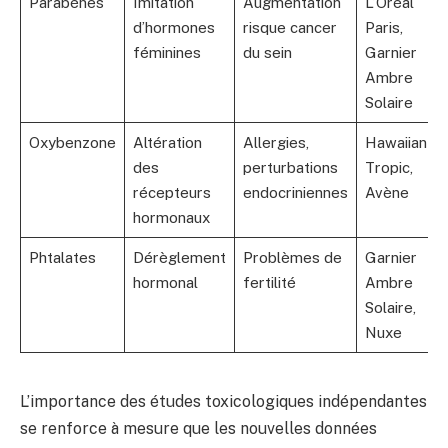
Parabènes
Imitation
Augmentation
L’Oréal
d’hormones
risque cancer
Paris,
féminines
du sein
Garnier
Ambre
Solaire
Oxybenzone
Altération
Allergies,
Hawaiian
des
perturbations
Tropic,
récepteurs
endocriniennes
Avène
hormonaux
Phtalates
Dérèglement
Problèmes de
Garnier
hormonal
fertilité
Ambre
Solaire,
Nuxe
L’importance des études toxicologiques indépendantes
se renforce à mesure que les nouvelles données