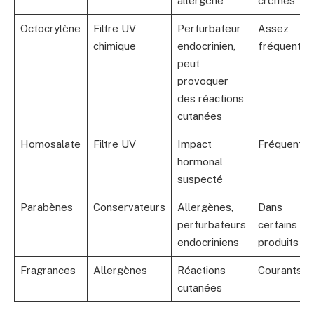
allergène
crèmes
Octocrylène
Filtre UV
Perturbateur
Assez
chimique
endocrinien,
fréquent
peut
provoquer
des réactions
cutanées
Homosalate
Filtre UV
Impact
Fréquent
hormonal
suspecté
Parabènes
Conservateurs
Allergènes,
Dans
perturbateurs
certains
endocriniens
produits
Fragrances
Allergènes
Réactions
Courants
cutanées