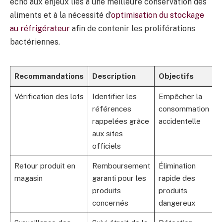
écho aux enjeux liés à une meilleure conservation des
aliments et à la nécessité d’
optimisation du stockage
au réfrigérateur
afin de contenir les proliférations
bactériennes.
Recommandations
Description
Objectifs
Vérification des lots
Identifier les
Empêcher la
références
consommation
rappelées grâce
accidentelle
aux sites
officiels
Retour produit en
Remboursement
Élimination
magasin
garanti pour les
rapide des
produits
produits
concernés
dangereux