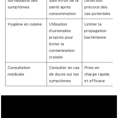
Surveillance des
Suivi étroit de la
Détection
symptômes
santé après
précoce des
consommation
cas potentiels
Hygiène en cuisine
Utilisation
Limiter la
d’ustensiles
propagation
propres pour
bactérienne
éviter la
contamination
croisée
Consultation
Consulter en cas
Prise en
médicale
de doute sur les
charge rapide
symptômes
et efficace