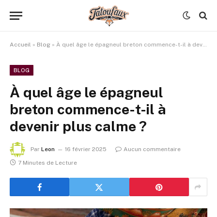
Accueil
»
Blog
»
À quel âge le épagneul breton commence-t-il à devenir plus calme ?
BLOG
À quel âge le épagneul
breton commence-t-il à
devenir plus calme ?
Par
Leon
16 février 2025
Aucun commentaire
7 Minutes de Lecture