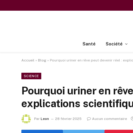
Santé
Société
Accueil
»
Blog
»
Pourquoi uriner en rêve peut devenir réel : expli
SCIENCE
Pourquoi uriner en rêve
explications scientifiq
Par
Leon
28 février 2025
Aucun commentaire