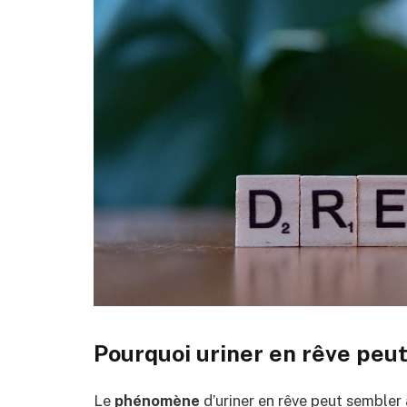
Pourquoi uriner en rêve peut
Le
phénomène
d’uriner en rêve peut sembler 