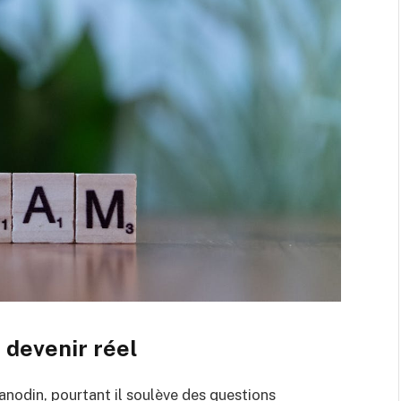
 devenir réel
anodin, pourtant il soulève des questions