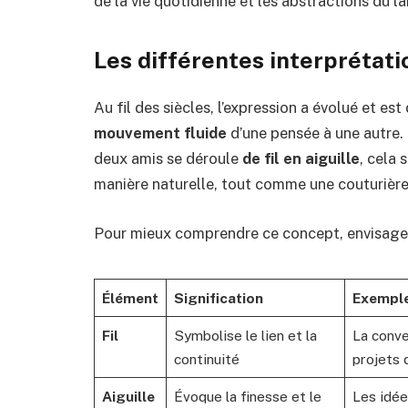
de la vie quotidienne et les abstractions du l
Les différentes interprétati
Au fil des siècles, l’expression a évolué et e
mouvement fluide
d’une pensée à une autre. 
deux amis se déroule
de fil en aiguille
, cela 
manière naturelle, tout comme une couturière 
Pour mieux comprendre ce concept, envisageo
Élément
Signification
Exemple 
Fil
Symbolise le lien et la
La conve
continuité
projets 
Aiguille
Évoque la finesse et le
Les idée