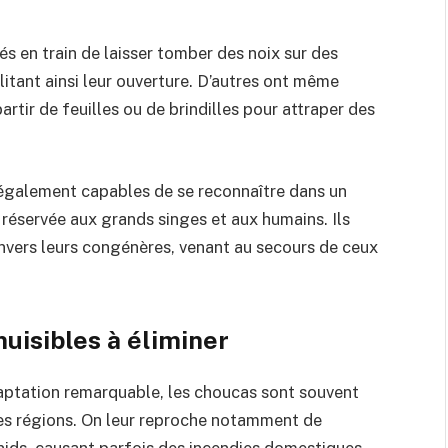
s en train de laisser tomber des noix sur des
ilitant ainsi leur ouverture. D’autres ont même
artir de feuilles ou de brindilles pour attraper des
t également capables de se reconnaître dans un
s réservée aux grands singes et aux humains. Ils
nvers leurs congénères, venant au secours de ceux
nuisibles à éliminer
daptation remarquable, les choucas sont souvent
es régions. On leur reproche notamment de
nids, causant parfois des incendies domestiques.