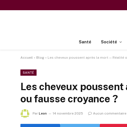
Santé
Société
Accueil
»
Blog
»
Les cheveux poussent après la mort — Réalité 
SANTÉ
Les cheveux poussent 
ou fausse croyance ?
Par
Leon
14 novembre 2025
Aucun commentaire