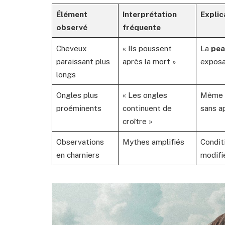
Élément
Interprétation
Explic
observé
fréquente
Cheveux
« Ils poussent
La
pea
paraissant plus
après la mort »
exposan
longs
Ongles plus
« Les ongles
Même m
proéminents
continuent de
sans a
croître »
Observations
Mythes amplifiés
Condit
en charniers
modifie