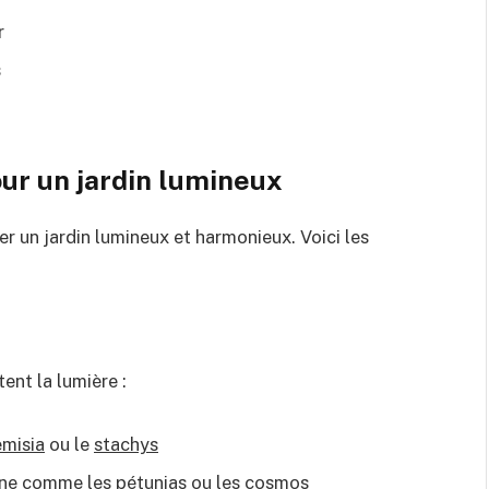
r
s
r un jardin lumineux
r un jardin lumineux et harmonieux. Voici les
ent la lumière :
emisia
ou le
stachys
 lune comme les
pétunias
ou les
cosmos