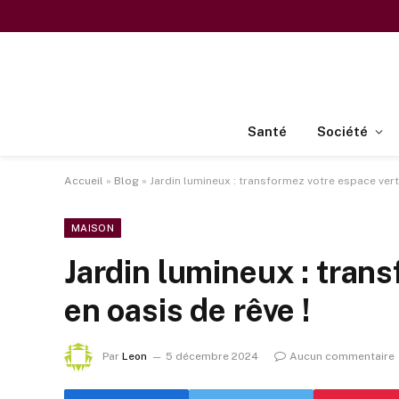
Santé
Société
Accueil
»
Blog
»
Jardin lumineux : transformez votre espace vert 
MAISON
Jardin lumineux : tran
en oasis de rêve !
Par
Leon
5 décembre 2024
Aucun commentaire