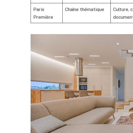
Paris
Chaîne thématique
Culture, 
Première
document