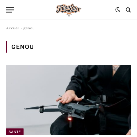
Accueil
»
genou
GENOU
SANTÉ